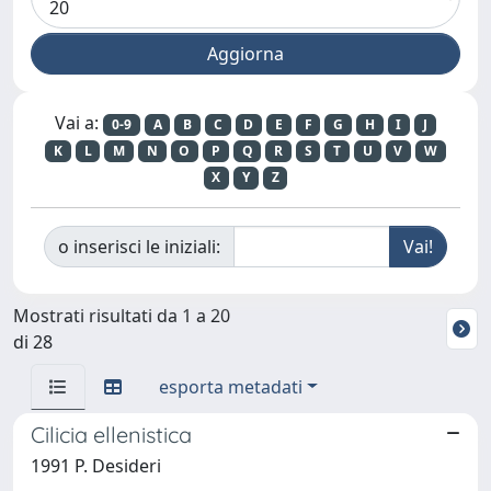
Vai a:
0-9
A
B
C
D
E
F
G
H
I
J
K
L
M
N
O
P
Q
R
S
T
U
V
W
X
Y
Z
o inserisci le iniziali:
Mostrati risultati da 1 a 20
di 28
esporta metadati
Cilicia ellenistica
1991 P. Desideri