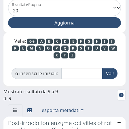
Risultati/Pagina
Vai a:
0-9
A
B
C
D
E
F
G
H
I
J
K
L
M
N
O
P
Q
R
S
T
U
V
W
X
Y
Z
o inserisci le iniziali:
Mostrati risultati da 9 a 9
di 9
esporta metadati
Post-irradiation enzyme activities of rat