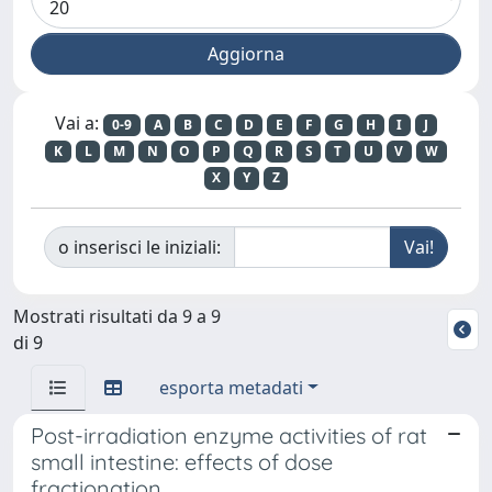
Vai a:
0-9
A
B
C
D
E
F
G
H
I
J
K
L
M
N
O
P
Q
R
S
T
U
V
W
X
Y
Z
o inserisci le iniziali:
Mostrati risultati da 9 a 9
di 9
esporta metadati
Post-irradiation enzyme activities of rat
small intestine: effects of dose
fractionation.