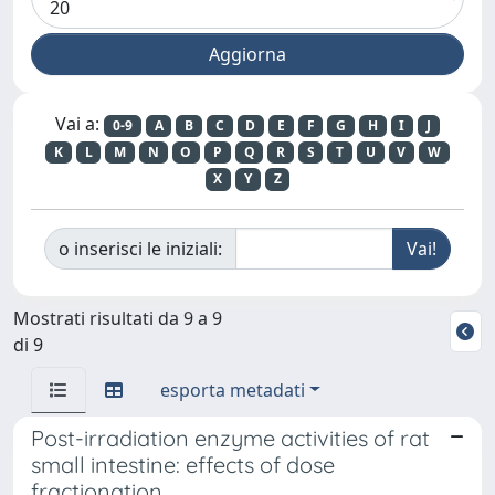
Vai a:
0-9
A
B
C
D
E
F
G
H
I
J
K
L
M
N
O
P
Q
R
S
T
U
V
W
X
Y
Z
o inserisci le iniziali:
Mostrati risultati da 9 a 9
di 9
esporta metadati
Post-irradiation enzyme activities of rat
small intestine: effects of dose
fractionation.