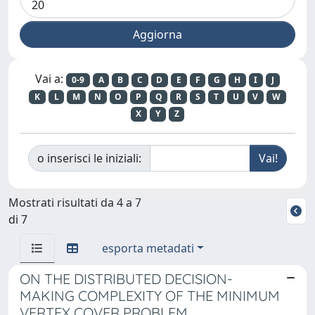
Vai a:
0-9
A
B
C
D
E
F
G
H
I
J
K
L
M
N
O
P
Q
R
S
T
U
V
W
X
Y
Z
o inserisci le iniziali:
Mostrati risultati da 4 a 7
di 7
esporta metadati
ON THE DISTRIBUTED DECISION-
MAKING COMPLEXITY OF THE MINIMUM
VERTEX COVER PROBLEM