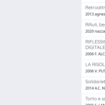
Retroatti
2013 agne
Rifiuti, 
2020 nazz
RIFLESSI
DIGITALE
2006 F. AL
LA RISO
2006 V. PU
Solidarie
2014 A.C. 
Torto e s