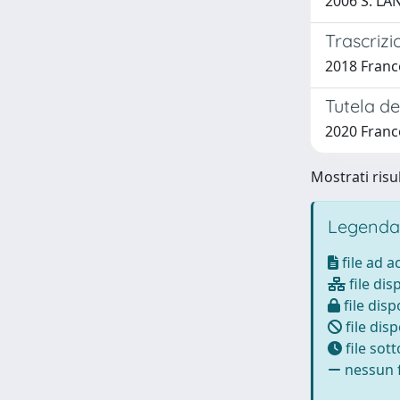
2006 S. LA
Trascrizi
2018 Franc
Tutela de
2020 Franc
Mostrati risul
Legenda
file ad 
file dis
file disp
file disp
file sot
nessun f