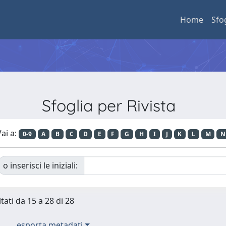
Home
Sfo
Sfoglia per Rivista
ai a:
0-9
A
B
C
D
E
F
G
H
I
J
K
L
M
N
o inserisci le iniziali:
tati da 15 a 28 di 28
esporta metadati