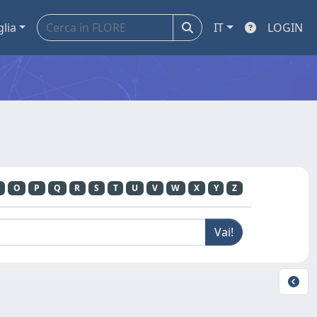
glia
IT
LOGIN
O
P
Q
R
S
T
U
V
W
X
Y
Z