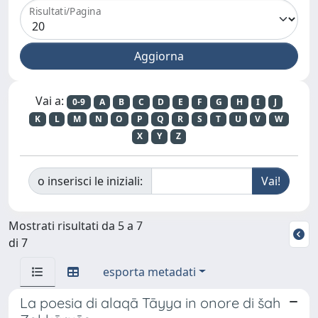
Risultati/Pagina
Vai a:
0-9
A
B
C
D
E
F
G
H
I
J
K
L
M
N
O
P
Q
R
S
T
U
V
W
X
Y
Z
o inserisci le iniziali:
Mostrati risultati da 5 a 7
di 7
esporta metadati
La poesia di alaqā Tāyya in onore di šah