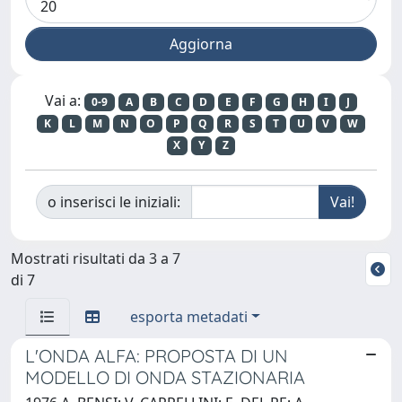
Vai a:
0-9
A
B
C
D
E
F
G
H
I
J
K
L
M
N
O
P
Q
R
S
T
U
V
W
X
Y
Z
o inserisci le iniziali:
Mostrati risultati da 3 a 7
di 7
esporta metadati
L'ONDA ALFA: PROPOSTA DI UN
MODELLO DI ONDA STAZIONARIA