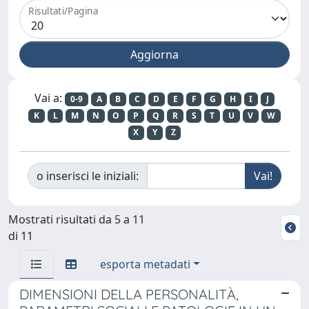
Risultati/Pagina
Vai a:
0-9
A
B
C
D
E
F
G
H
I
J
K
L
M
N
O
P
Q
R
S
T
U
V
W
X
Y
Z
o inserisci le iniziali:
Mostrati risultati da 5 a 11
di 11
esporta metadati
DIMENSIONI DELLA PERSONALITÀ,