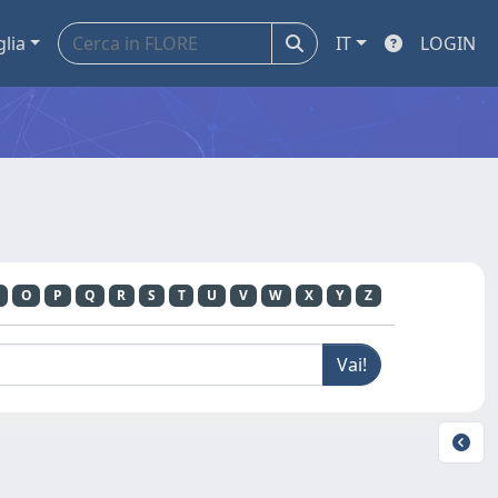
glia
IT
LOGIN
O
P
Q
R
S
T
U
V
W
X
Y
Z