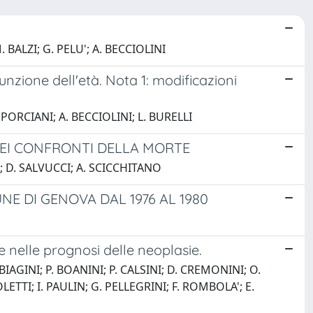
 BALZI; G. PELU'; A. BECCIOLINI
funzione dell'età. Nota 1: modificazioni
 PORCIANI; A. BECCIOLINI; L. BURELLI
 NEI CONFRONTI DELLA MORTE
I; D. SALVUCCI; A. SCICCHITANO
NE DI GENOVA DAL 1976 AL 1980
re nelle prognosi delle neoplasie.
 BIAGINI; P. BOANINI; P. CALSINI; D. CREMONINI; O.
ETTI; I. PAULIN; G. PELLEGRINI; F. ROMBOLA'; E.