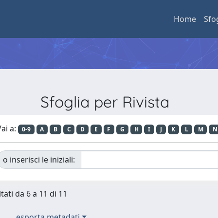
Home
Sfo
Sfoglia per Rivista
ai a:
0-9
A
B
C
D
E
F
G
H
I
J
K
L
M
N
o inserisci le iniziali:
tati da 6 a 11 di 11
esporta metadati