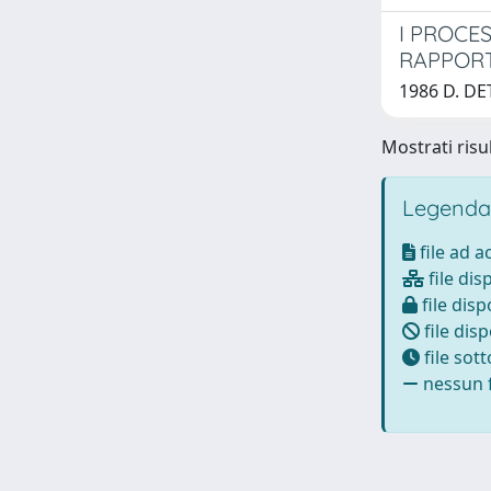
I PROCE
RAPPORT
1986 D. DE
Mostrati risul
Legenda
file ad 
file dis
file disp
file disp
file sot
nessun f