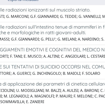
lle radiazioni ionizzanti sul muscolo striato.
STI; G. MARCONI; G.F. GIANNARDI; G. TEDDE; G. VANNELLI; M.
elle radiazioni sull'intestino tenue di mammiferi in 
he e morfologiche in ratti giovani-adulti.
MASSI; G.F. GIANNARDI; G. PELU'; G. MELANI; A. NARDINO; S.
EGGIAMENTI EMOTIVI E COGNITIVI DEL MEDICO
ORTI; F. TANI; E. MUSCO; A. ALTINI; C. ANGIOLARI; L. CESTAR
 SUI TENTATIVI DI SUICIDIO OCCORSI NEL COMU
TTORE; A. GUERCI; G. INCHINGOLO; B. MAIOLI; F. SOLARO
tà di applicazione dei parametri di cinetica cellula
CIOLINI; U. MODIGLIANI; M. BALZI; A. AULISI; A. BARONI; C.
; M. LEGNAIOLI; A. MAGNOLFI; P. MAURI; F. MELONE; C. PAOL
 SOMMAVILLA; E. ZANIERI