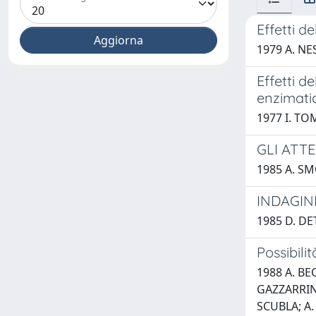
Effetti de
1979 A. NE
Effetti d
enzimatic
1977 I. TO
GLI ATT
1985 A. SM
INDAGINE
1985 D. DE
Possibili
1988 A. BEC
GAZZARRINI
SCUBLA; A.