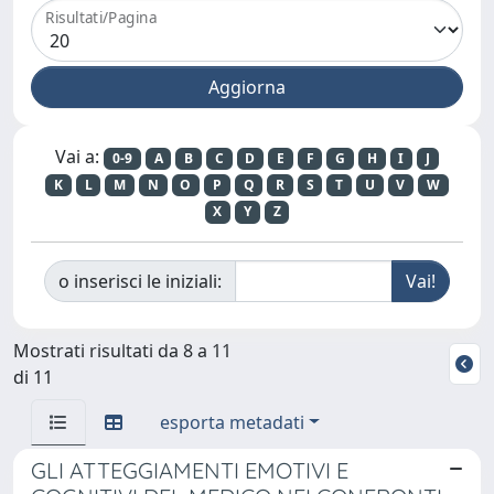
Risultati/Pagina
Vai a:
0-9
A
B
C
D
E
F
G
H
I
J
K
L
M
N
O
P
Q
R
S
T
U
V
W
X
Y
Z
o inserisci le iniziali:
Mostrati risultati da 8 a 11
di 11
esporta metadati
GLI ATTEGGIAMENTI EMOTIVI E