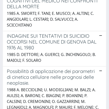
COGNITIVI DEL MEDICO NEI CONFRONTI
DELLA MORTE
1985 A. SMORTI; F. TANI; E. MUSCO; A. ALTINI; C.
ANGIOLARI; L. CESTARI; D. SALVUCCI; A.
SCICCHITANO
INDAGINE SUI TENTATIVI DI SUICIDIO
OCCORSI NEL COMUNE DI GENOVA DAL
1976 AL 1980
1985 D. DETTORE; A. GUERCI; G. INCHINGOLO; B.
MAIOLI; F. SOLARO
Possibilità di applicazione dei parametri
di cinetica cellulare nelle prognosi delle
neoplasie.
1988 A. BECCIOLINI; U. MODIGLIANI; M. BALZI; A.
AULISI; A. BARONI; C. BIAGINI; P. BOANINI; P.
CALSINI; D. CREMONINI; O. GAZZARRINI; M.
LEGNAIOLI; A. MAGNOLFI; P. MAURI; F. MELONE; C.