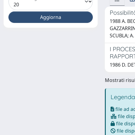
Possibili
1988 A. BEC
GAZZARRINI
SCUBLA; A.
I PROCE
RAPPORT
1986 D. DE
Mostrati risul
Legenda
file ad 
file dis
file disp
file disp