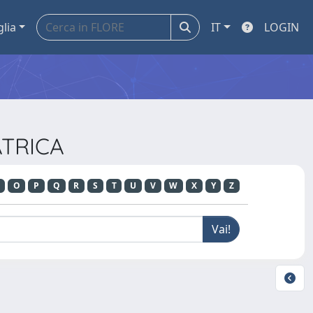
glia
IT
LOGIN
ATRICA
O
P
Q
R
S
T
U
V
W
X
Y
Z