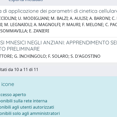
tà di applicazione dei parametri di cinetica cellula
CIOLINI; U. MODIGLIANI; M. BALZI; A. AULISI; A. BARONI; C.
; M. LEGNAIOLI; A. MAGNOLFI; P. MAURI; F. MELONE; C. PAOL
 SOMMAVILLA; E. ZANIERI
SSI MNESICI NEGLI ANZIANI: APPRENDIMENTO SE
O PRELIMINARE
TTORE; G. INCHINGOLO; F. SOLARO; S. D'AGOSTINO
tati da 10 a 11 di 11
 icone
accesso aperto
ponibili sulla rete interna
onibili agli utenti autorizzati
onibili solo agli amministratori