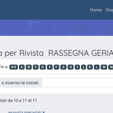
Home
Sfo
ia per Rivista RASSEGNA GERI
ai a:
0-9
A
B
C
D
E
F
G
H
I
J
K
L
M
N
o inserisci le iniziali:
tati da 10 a 11 di 11
esporta metadati