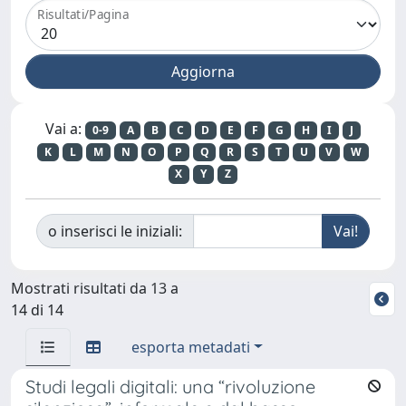
Risultati/Pagina
Vai a:
0-9
A
B
C
D
E
F
G
H
I
J
K
L
M
N
O
P
Q
R
S
T
U
V
W
X
Y
Z
o inserisci le iniziali:
Mostrati risultati da 13 a
14 di 14
esporta metadati
Studi legali digitali: una “rivoluzione