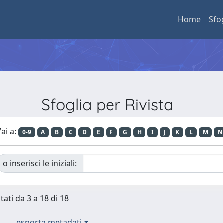
Home
Sfo
Sfoglia per Rivista
ai a:
0-9
A
B
C
D
E
F
G
H
I
J
K
L
M
N
o inserisci le iniziali:
tati da 3 a 18 di 18
esporta metadati