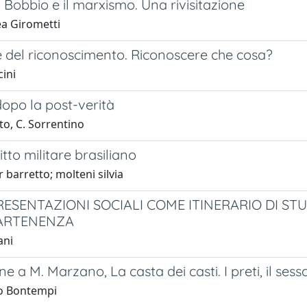
Bobbio e il marxismo. Una rivisitazione
a Girometti
e del riconoscimento. Riconoscere che cosa?
cini
opo la post-verità
ito, C. Sorrentino
itto militare brasiliano
 barretto; molteni silvia
RESENTAZIONI SOCIALI COME ITINERARIO DI STU
PARTENENZA
ani
e a M. Marzano, La casta dei casti. I preti, il ses
o Bontempi