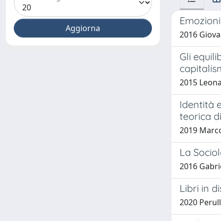
Emozioni 
2016 Giovan
Gli equil
capitalis
2015 Leona
Identità 
teorica di
2019 Marc
La Sociol
2016 Gabrie
Libri in d
2020 Perull