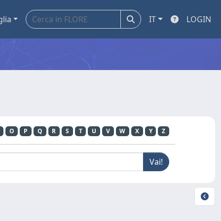
glia
IT
LOGIN
O
P
Q
R
S
T
U
V
W
X
Y
Z