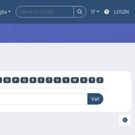
glia
IT
LOGIN
O
P
Q
R
S
T
U
V
W
X
Y
Z