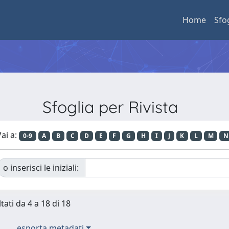
Home
Sfo
Sfoglia per Rivista
ai a:
0-9
A
B
C
D
E
F
G
H
I
J
K
L
M
N
o inserisci le iniziali:
tati da 4 a 18 di 18
esporta metadati