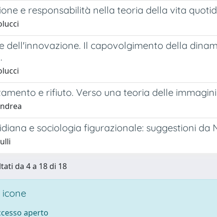
one e responsabilità nella teoria della vita quoti
olucci
e dell'innovazione. Il capovolgimento della dinam
.
olucci
tamento e rifiuto. Verso una teoria delle immagi
Andrea
idiana e sociologia figurazionale: suggestioni da N
ulli
tati da 4 a 18 di 18
 icone
accesso aperto