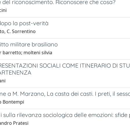
e del riconoscimento. Riconoscere che cosa?
cini
opo la post-verità
ito, C. Sorrentino
itto militare brasiliano
 barretto; molteni silvia
RESENTAZIONI SOCIALI COME ITINERARIO DI STU
PARTENENZA
ani
e a M. Marzano, La casta dei casti. I preti, il ses
o Bontempi
ni sulla rilevanza sociologica delle emozioni: sfide
andro Pratesi