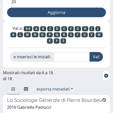
Vai a:
0-9
A
B
C
D
E
F
G
H
I
J
K
L
M
N
O
P
Q
R
S
T
U
V
W
X
Y
Z
o inserisci le iniziali:
Mostrati risultati da 6 a 18
di 18
esporta metadati
La Sociologie Générale di Pierre Bourdieu
2016 Gabriella Paolucci