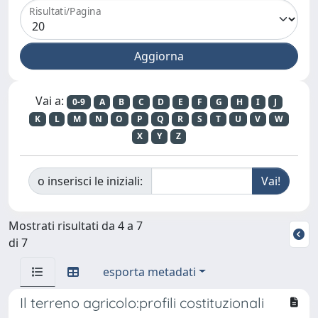
Risultati/Pagina
Vai a:
0-9
A
B
C
D
E
F
G
H
I
J
K
L
M
N
O
P
Q
R
S
T
U
V
W
X
Y
Z
o inserisci le iniziali:
Mostrati risultati da 4 a 7
di 7
esporta metadati
Il terreno agricolo:profili costituzionali