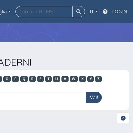
glia
IT
LOGIN
UADERNI
O
P
Q
R
S
T
U
V
W
X
Y
Z