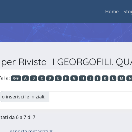
Home
Sfo
a per Rivista I GEORGOFILI. Q
ai a:
0-9
A
B
C
D
E
F
G
H
I
J
K
L
M
N
o inserisci le iniziali:
tati da 6 a 7 di 7
esporta metadati