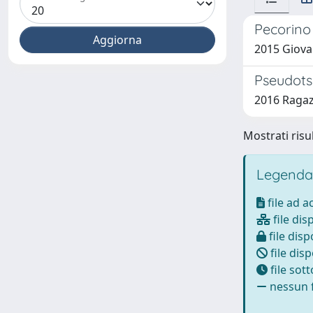
Pecorino 
2015 Giovan
Pseudotsu
2016 Ragaz
Mostrati risul
Legenda
file ad 
file dis
file disp
file disp
file sot
nessun f