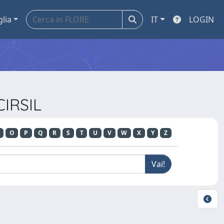
glia
IT
LOGIN
CIRSIL
O
P
Q
R
S
T
U
V
W
X
Y
Z