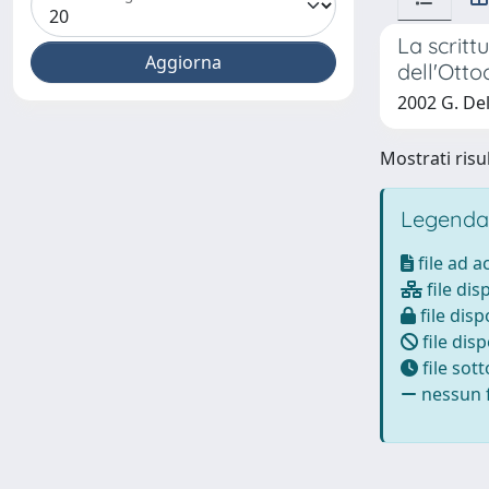
La scritt
dell'Otto
2002 G. De
Mostrati risul
Legenda
file ad 
file dis
file disp
file disp
file sot
nessun f