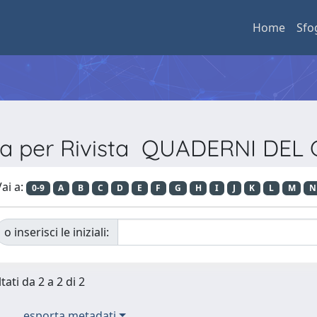
Home
Sfo
ia per Rivista QUADERNI DEL 
ai a:
0-9
A
B
C
D
E
F
G
H
I
J
K
L
M
N
o inserisci le iniziali:
tati da 2 a 2 di 2
esporta metadati