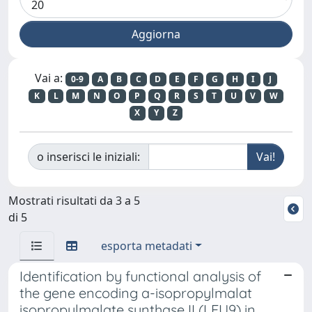
Vai a:
0-9
A
B
C
D
E
F
G
H
I
J
K
L
M
N
O
P
Q
R
S
T
U
V
W
X
Y
Z
o inserisci le iniziali:
Mostrati risultati da 3 a 5
di 5
esporta metadati
Identification by functional analysis of
the gene encoding a-isopropylmalat
isopropylmalate synthase II (LEU9) in