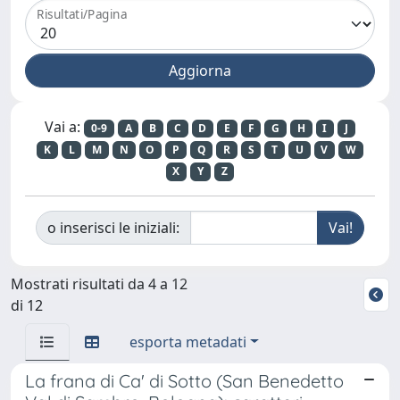
Risultati/Pagina
Vai a:
0-9
A
B
C
D
E
F
G
H
I
J
K
L
M
N
O
P
Q
R
S
T
U
V
W
X
Y
Z
o inserisci le iniziali:
Mostrati risultati da 4 a 12
di 12
esporta metadati
La frana di Ca' di Sotto (San Benedetto