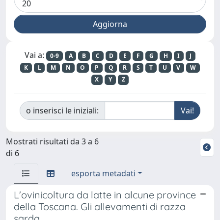
Vai a:
0-9
A
B
C
D
E
F
G
H
I
J
K
L
M
N
O
P
Q
R
S
T
U
V
W
X
Y
Z
o inserisci le iniziali:
Mostrati risultati da 3 a 6
di 6
esporta metadati
L'ovinicoltura da latte in alcune province
della Toscana. Gli allevamenti di razza
sarda.