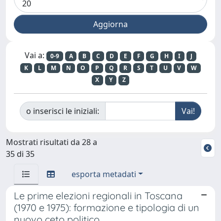
Vai a:
0-9
A
B
C
D
E
F
G
H
I
J
K
L
M
N
O
P
Q
R
S
T
U
V
W
X
Y
Z
o inserisci le iniziali:
Mostrati risultati da 28 a
35 di 35
esporta metadati
Le prime elezioni regionali in Toscana
(1970 e 1975): formazione e tipologia di un
nuovo ceto politico