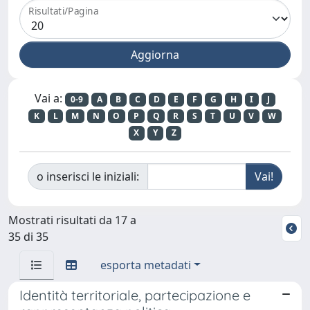
Risultati/Pagina
Vai a:
0-9
A
B
C
D
E
F
G
H
I
J
K
L
M
N
O
P
Q
R
S
T
U
V
W
X
Y
Z
o inserisci le iniziali:
Mostrati risultati da 17 a
35 di 35
esporta metadati
Identità territoriale, partecipazione e