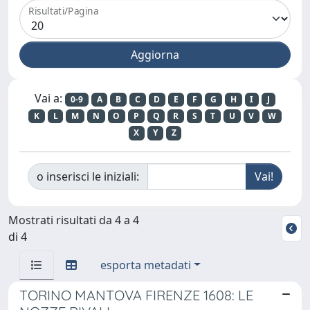
Risultati/Pagina
Vai a:
0-9
A
B
C
D
E
F
G
H
I
J
K
L
M
N
O
P
Q
R
S
T
U
V
W
X
Y
Z
o inserisci le iniziali:
Mostrati risultati da 4 a 4
di 4
esporta metadati
TORINO MANTOVA FIRENZE 1608: LE