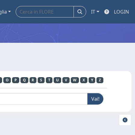
glia
IT
LOGIN
O
P
Q
R
S
T
U
V
W
X
Y
Z