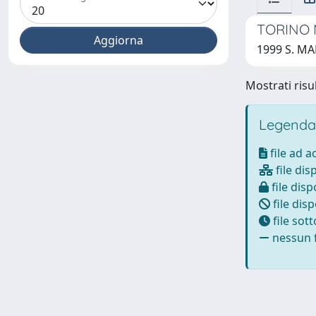
TORINO 
1999 S. 
Mostrati risul
Legenda
file ad 
file dis
file disp
file disp
file sot
nessun f