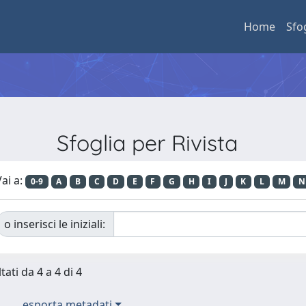
Home
Sfo
Sfoglia per Rivista
ai a:
0-9
A
B
C
D
E
F
G
H
I
J
K
L
M
N
o inserisci le iniziali:
tati da 4 a 4 di 4
esporta metadati