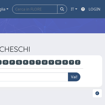
glia
IT
LOGIN
RCHESCHI
O
P
Q
R
S
T
U
V
W
X
Y
Z