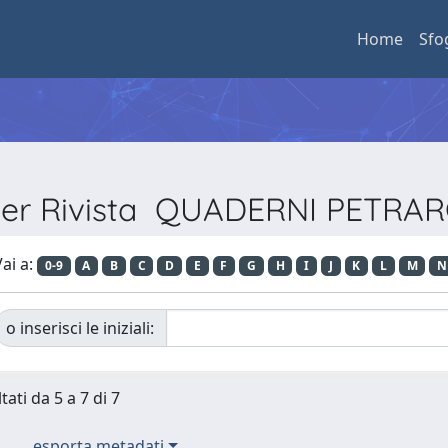
Home
Sfo
 per Rivista QUADERNI PETRA
ai a:
0-9
A
B
C
D
E
F
G
H
I
J
K
L
M
N
o inserisci le iniziali:
tati da 5 a 7 di 7
esporta metadati