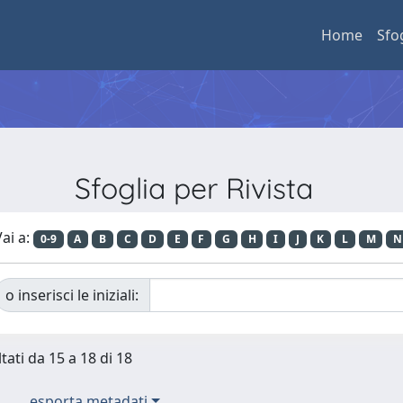
Home
Sfo
Sfoglia per Rivista
ai a:
0-9
A
B
C
D
E
F
G
H
I
J
K
L
M
N
o inserisci le iniziali:
tati da 15 a 18 di 18
esporta metadati