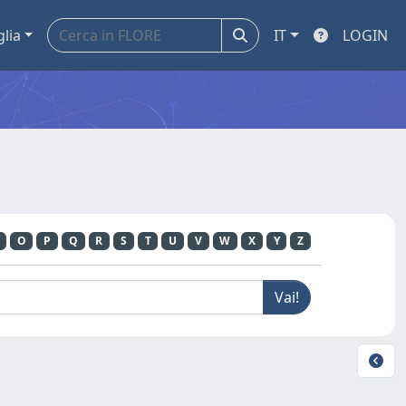
glia
IT
LOGIN
O
P
Q
R
S
T
U
V
W
X
Y
Z