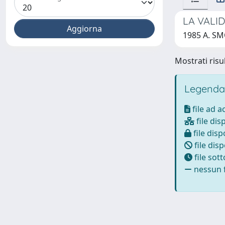
LA VALI
1985 A. S
Mostrati risul
Legenda
file ad 
file dis
file disp
file disp
file sot
nessun f