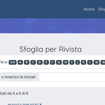
Home
Sfo
Sfoglia per Rivista
ai a:
0-9
A
B
C
D
E
F
G
H
I
J
K
L
M
N
o inserisci le iniziali:
tati da 6 a 6 di 6
esporta metadati