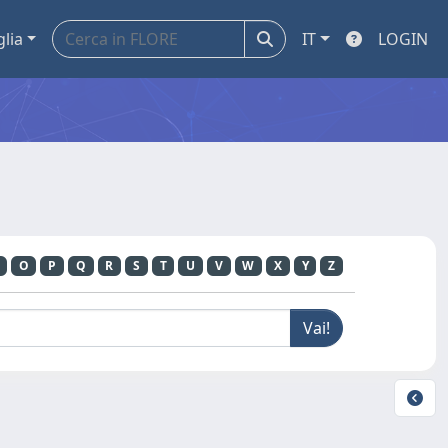
glia
IT
LOGIN
O
P
Q
R
S
T
U
V
W
X
Y
Z