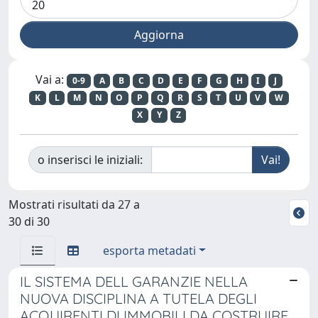
Vai a:
0-9
A
B
C
D
E
F
G
H
I
J
K
L
M
N
O
P
Q
R
S
T
U
V
W
X
Y
Z
o inserisci le iniziali:
Mostrati risultati da 27 a
30 di 30
esporta metadati
IL SISTEMA DELL GARANZIE NELLA
NUOVA DISCIPLINA A TUTELA DEGLI
ACQUIRENTI DI IMMOBILI DA COSTRUIRE