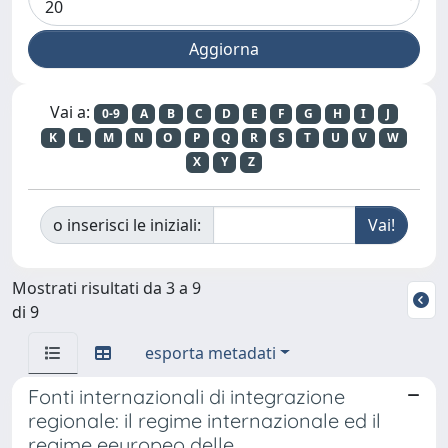
Vai a:
0-9
A
B
C
D
E
F
G
H
I
J
K
L
M
N
O
P
Q
R
S
T
U
V
W
X
Y
Z
o inserisci le iniziali:
Mostrati risultati da 3 a 9
di 9
esporta metadati
Fonti internazionali di integrazione
regionale: il regime internazionale ed il
regime eeuropeo delle