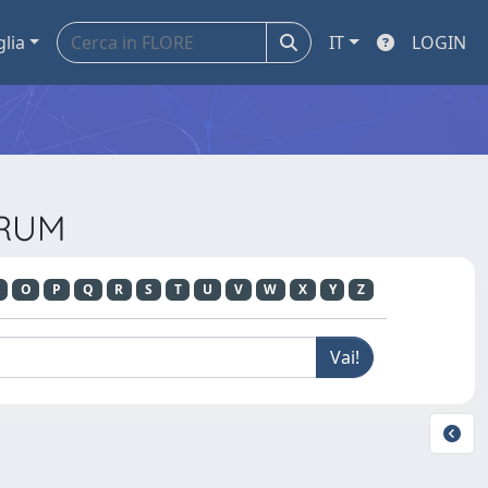
glia
IT
LOGIN
ORUM
O
P
Q
R
S
T
U
V
W
X
Y
Z