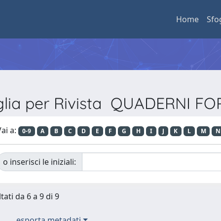
Home
Sfo
glia per Rivista QUADERNI F
ai a:
0-9
A
B
C
D
E
F
G
H
I
J
K
L
M
N
o inserisci le iniziali:
tati da 6 a 9 di 9
esporta metadati