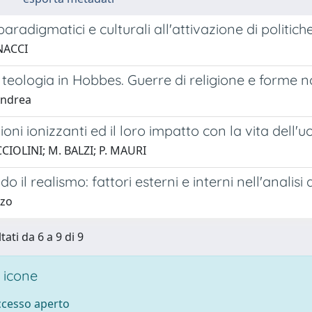
paradigmatici e culturali all'attivazione di politich
NACCI
e teologia in Hobbes. Guerre di religione e forme no
Andrea
ioni ionizzanti ed il loro impatto con la vita dell'
CCIOLINI; M. BALZI; P. MAURI
o il realismo: fattori esterni e interni nell'analisi 
zzo
tati da 6 a 9 di 9
 icone
accesso aperto