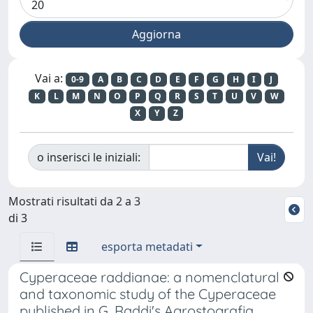
Vai a:
0-9
A
B
C
D
E
F
G
H
I
J
K
L
M
N
O
P
Q
R
S
T
U
V
W
X
Y
Z
o inserisci le iniziali:
Mostrati risultati da 2 a 3
di 3
esporta metadati
Cyperaceae raddianae: a nomenclatural
and taxonomic study of the Cyperaceae
published in G. Raddi's Agrostografia