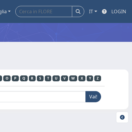
glia
IT
LOGIN
O
P
Q
R
S
T
U
V
W
X
Y
Z