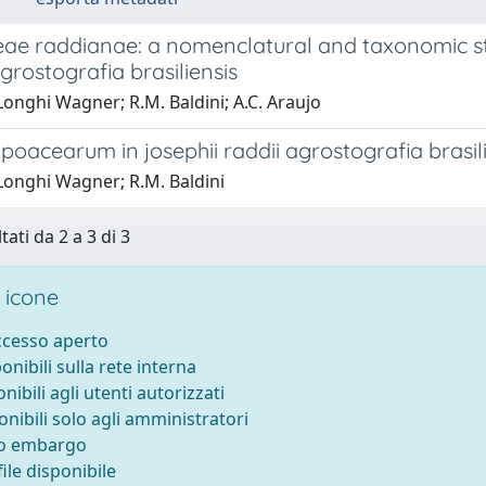
ae raddianae: a nomenclatural and taxonomic stu
grostografia brasiliensis
onghi Wagner; R.M. Baldini; A.C. Araujo
poacearum in josephii raddii agrostografia brasi
Longhi Wagner; R.M. Baldini
tati da 2 a 3 di 3
 icone
accesso aperto
ponibili sulla rete interna
onibili agli utenti autorizzati
onibili solo agli amministratori
to embargo
ile disponibile