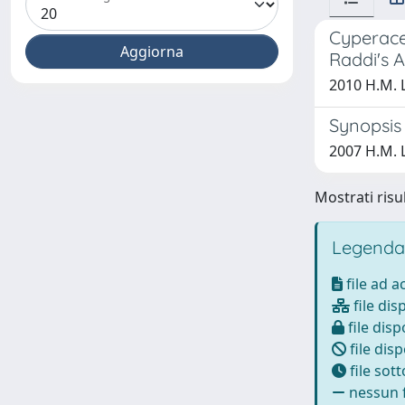
Cyperace
Raddi's A
2010 H.M. L
Synopsis 
2007 H.M. 
Mostrati risul
Legenda
file ad 
file dis
file disp
file disp
file sot
nessun f