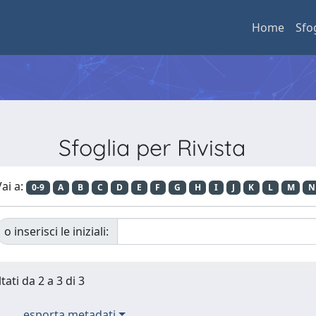
Home
Sfo
Sfoglia per Rivista
ai a:
0-9
A
B
C
D
E
F
G
H
I
J
K
L
M
N
o inserisci le iniziali:
tati da 2 a 3 di 3
esporta metadati