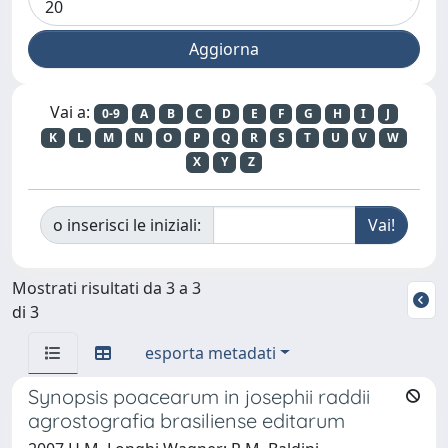
Vai a:
0-9
A
B
C
D
E
F
G
H
I
J
K
L
M
N
O
P
Q
R
S
T
U
V
W
X
Y
Z
o inserisci le iniziali:
Mostrati risultati da 3 a 3
di 3
esporta metadati
Synopsis poacearum in josephii raddii
agrostografia brasiliense editarum