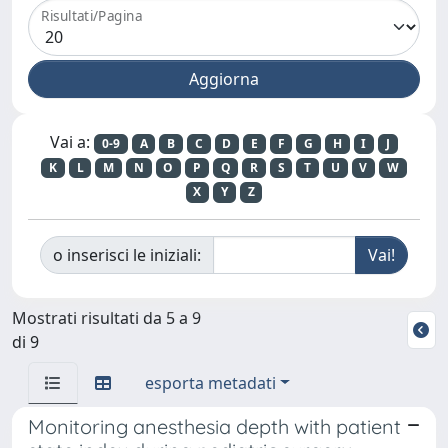
Risultati/Pagina
Vai a:
0-9
A
B
C
D
E
F
G
H
I
J
K
L
M
N
O
P
Q
R
S
T
U
V
W
X
Y
Z
o inserisci le iniziali:
Mostrati risultati da 5 a 9
di 9
esporta metadati
Monitoring anesthesia depth with patient