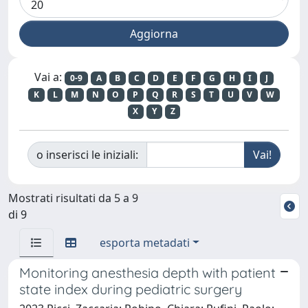
Vai a:
0-9
A
B
C
D
E
F
G
H
I
J
K
L
M
N
O
P
Q
R
S
T
U
V
W
X
Y
Z
o inserisci le iniziali:
Mostrati risultati da 5 a 9
di 9
esporta metadati
Monitoring anesthesia depth with patient
state index during pediatric surgery