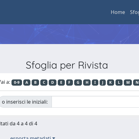
Home
Sfo
Sfoglia per Rivista
ai a:
0-9
A
B
C
D
E
F
G
H
I
J
K
L
M
N
o inserisci le iniziali:
tati da 4 a 4 di 4
esporta metadati