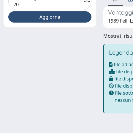
Vantaggi 
1989 Felli L
Mostrati risul
Legenda
file ad 
file dis
file disp
file disp
file sot
nessun f