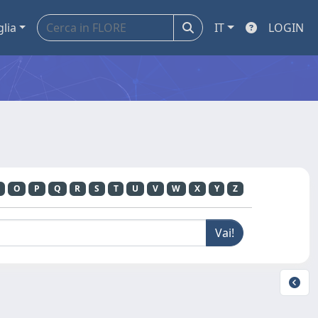
glia
IT
LOGIN
O
P
Q
R
S
T
U
V
W
X
Y
Z