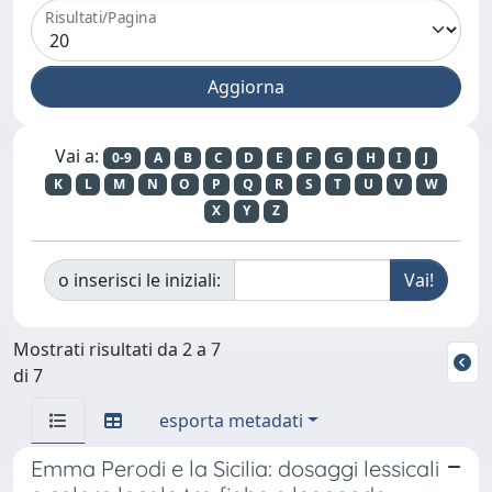
Risultati/Pagina
Vai a:
0-9
A
B
C
D
E
F
G
H
I
J
K
L
M
N
O
P
Q
R
S
T
U
V
W
X
Y
Z
o inserisci le iniziali:
Mostrati risultati da 2 a 7
di 7
esporta metadati
Emma Perodi e la Sicilia: dosaggi lessicali