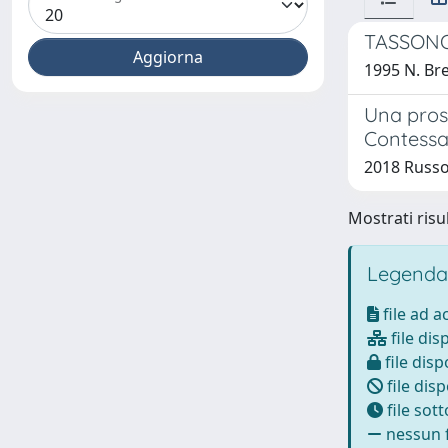
TASSONO
1995 N. Br
Una prosp
Contessa 
2018 Russo
Mostrati risul
Legenda
file ad 
file dis
file disp
file disp
file sot
nessun f