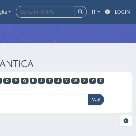
glia
IT
LOGIN
MANTICA
O
P
Q
R
S
T
U
V
W
X
Y
Z