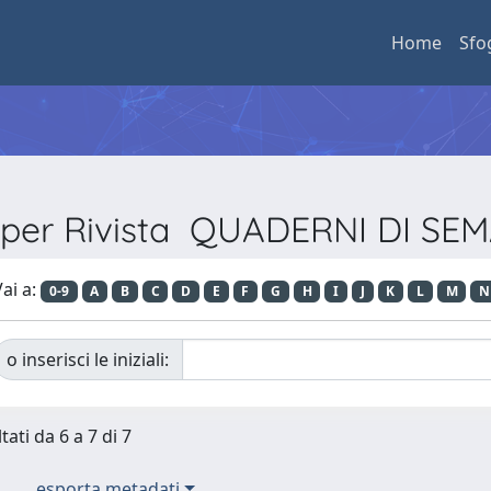
Home
Sfo
a per Rivista QUADERNI DI SE
ai a:
0-9
A
B
C
D
E
F
G
H
I
J
K
L
M
N
o inserisci le iniziali:
tati da 6 a 7 di 7
esporta metadati