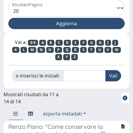
Risultati/Pagina
Vai a:
0-9
A
B
C
D
E
F
G
H
I
J
K
L
M
N
O
P
Q
R
S
T
U
V
W
X
Y
Z
o inserisci le iniziali:
Mostrati risultati da 11 a
14 di 14
esporta metadati
Renzo Piano: "Come conservare la