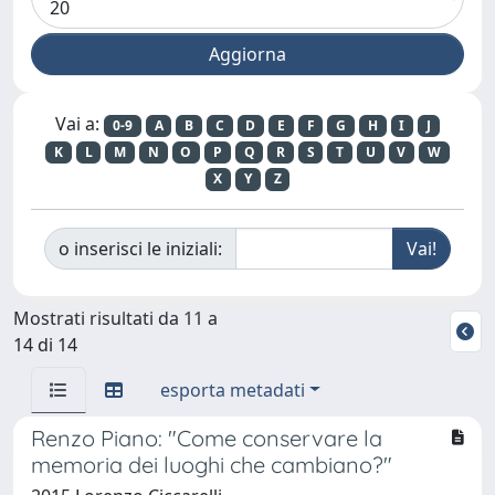
Vai a:
0-9
A
B
C
D
E
F
G
H
I
J
K
L
M
N
O
P
Q
R
S
T
U
V
W
X
Y
Z
o inserisci le iniziali:
Mostrati risultati da 11 a
14 di 14
esporta metadati
Renzo Piano: "Come conservare la
memoria dei luoghi che cambiano?"