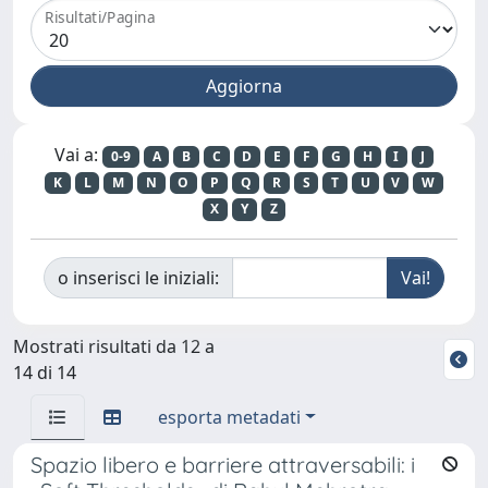
Risultati/Pagina
Vai a:
0-9
A
B
C
D
E
F
G
H
I
J
K
L
M
N
O
P
Q
R
S
T
U
V
W
X
Y
Z
o inserisci le iniziali:
Mostrati risultati da 12 a
14 di 14
esporta metadati
Spazio libero e barriere attraversabili: i