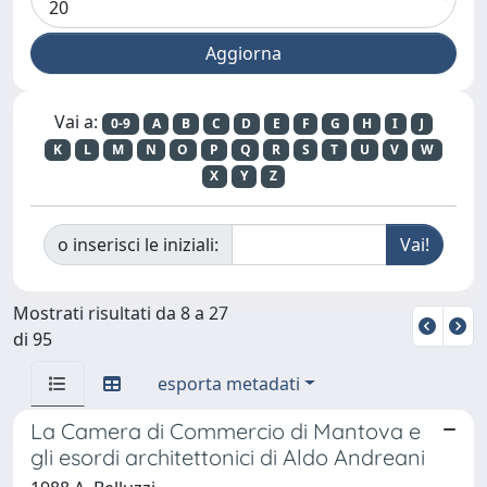
Vai a:
0-9
A
B
C
D
E
F
G
H
I
J
K
L
M
N
O
P
Q
R
S
T
U
V
W
X
Y
Z
o inserisci le iniziali:
Mostrati risultati da 8 a 27
di 95
esporta metadati
La Camera di Commercio di Mantova e
gli esordi architettonici di Aldo Andreani