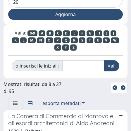
Vai a:
0-9
A
B
C
D
E
F
G
H
I
J
K
L
M
N
O
P
Q
R
S
T
U
V
W
X
Y
Z
o inserisci le iniziali:
Mostrati risultati da 8 a 27
di 95
esporta metadati
La Camera di Commercio di Mantova e
gli esordi architettonici di Aldo Andreani