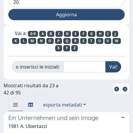
Vai a:
0-9
A
B
C
D
E
F
G
H
I
J
K
L
M
N
O
P
Q
R
S
T
U
V
W
X
Y
Z
o inserisci le iniziali:
Mostrati risultati da 23 a
42 di 95
esporta metadati
Ein Unternehmen und sein Image
1981 A. Ubertazzi