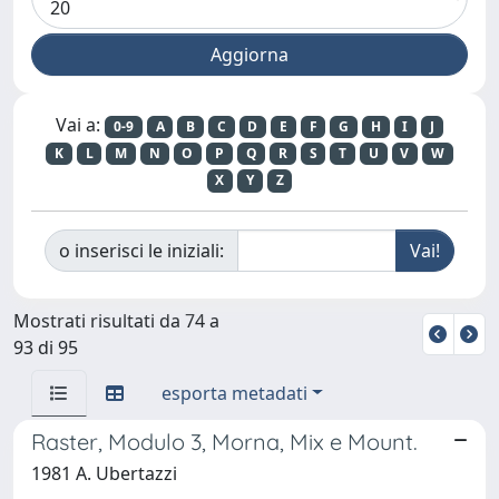
Vai a:
0-9
A
B
C
D
E
F
G
H
I
J
K
L
M
N
O
P
Q
R
S
T
U
V
W
X
Y
Z
o inserisci le iniziali:
Mostrati risultati da 74 a
93 di 95
esporta metadati
Raster, Modulo 3, Morna, Mix e Mount.
1981 A. Ubertazzi