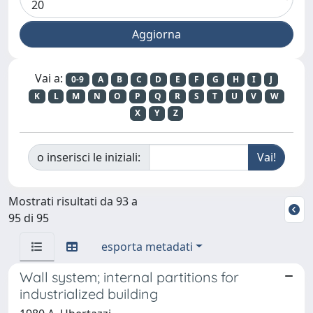
Vai a:
0-9
A
B
C
D
E
F
G
H
I
J
K
L
M
N
O
P
Q
R
S
T
U
V
W
X
Y
Z
o inserisci le iniziali:
Mostrati risultati da 93 a
95 di 95
esporta metadati
Wall system; internal partitions for
industrialized building