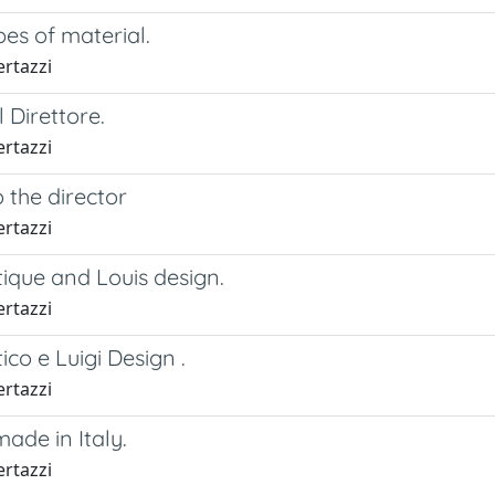
es of material.
ertazzi
l Direttore.
ertazzi
o the director
ertazzi
tique and Louis design.
ertazzi
ico e Luigi Design .
ertazzi
made in Italy.
ertazzi