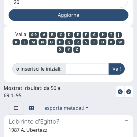
Vai a:
0-9
A
B
C
D
E
F
G
H
I
J
K
L
M
N
O
P
Q
R
S
T
U
V
W
X
Y
Z
o inserisci le iniziali:
Mostrati risultati da 50 a
69 di 95
esporta metadati
Labirinto d'Egitto?
1987 A. Ubertazzi